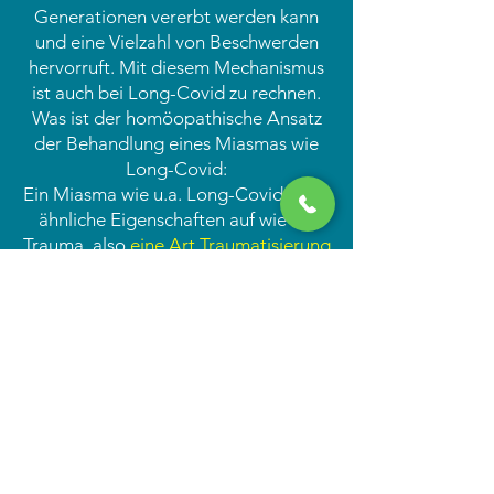
Generationen vererbt werden kann
und eine Vielzahl von Beschwerden
hervorruft. Mit diesem Mechanismus
ist auch bei Long-Covid zu rechnen.
Was ist der homöopathische Ansatz
der Behandlung eines Miasmas wie
Long-Covid:
Ein Miasma wie u.a. Long-Covid weist
ähnliche Eigenschaften auf wie ein
Trauma, also
eine Art Traumatisierung
des Immunsystems:
Dabei reagiert der Körper, in diesem
Falle das Komplementsystem des
Immunsystems so, als ob der Erreger
oder die Impfsubstanz noch im Körper
wären, obwohl nichts mehr
nachweisbar ist
. Der Körper kämpft
gegen ein Phantom.
Dieser Mechanismus scheint bei