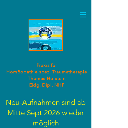
Praxis für
Homöopathie spez. Traumatherapie
Thomas Holstein
Eidg. Dipl. NHP
Neu-Aufnahmen sind ab
Mitte Sept 2026 wieder
möglich